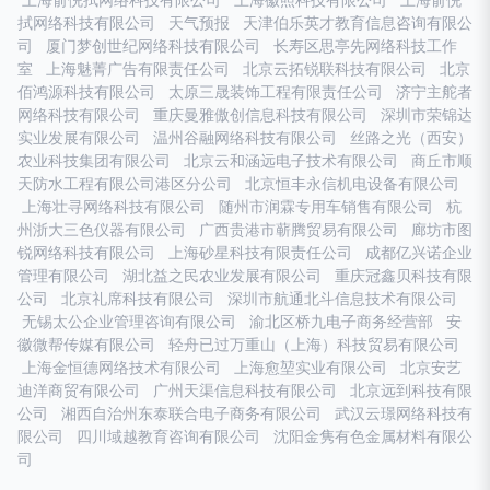
上海俞倪拭网络科技有限公司
上海徽照科技有限公司
上海俞倪
拭网络科技有限公司
天气预报
天津伯乐英才教育信息咨询有限公
司
厦门梦创世纪网络科技有限公司
长寿区思亭先网络科技工作
室
上海魅菁广告有限责任公司
北京云拓锐联科技有限公司
北京
佰鸿源科技有限公司
太原三晟装饰工程有限责任公司
济宁主舵者
网络科技有限公司
重庆曼雅傲创信息科技有限公司
深圳市荣锦达
实业发展有限公司
温州谷融网络科技有限公司
丝路之光（西安）
农业科技集团有限公司
北京云和涵远电子技术有限公司
商丘市顺
天防水工程有限公司港区分公司
北京恒丰永信机电设备有限公司
上海壮寻网络科技有限公司
随州市润霖专用车销售有限公司
杭
州浙大三色仪器有限公司
广西贵港市蕲腾贸易有限公司
廊坊市图
锐网络科技有限公司
上海砂星科技有限责任公司
成都亿兴诺企业
管理有限公司
湖北益之民农业发展有限公司
重庆冠鑫贝科技有限
公司
北京礼席科技有限公司
深圳市航通北斗信息技术有限公司
无锡太公企业管理咨询有限公司
渝北区桥九电子商务经营部
安
徽微帮传媒有限公司
轻舟已过万重山（上海）科技贸易有限公司
上海金恒德网络技术有限公司
上海愈堃实业有限公司
北京安艺
迪洋商贸有限公司
广州天渠信息科技有限公司
北京远到科技有限
公司
湘西自治州东泰联合电子商务有限公司
武汉云璟网络科技有
限公司
四川域越教育咨询有限公司
沈阳金隽有色金属材料有限公
司